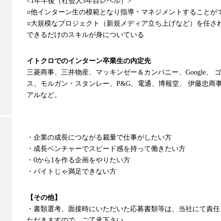
<1年半後（社会人5年目レベル）>
○他インターン生の模範となり指導・マネジメントすることが
○大規模なプロジェクト（新規メディア立ち上げなど）を任さ
できるだけのスキルが身についている
イトクロでのインターン卒業生の内定先
三菱商事、三井物産、マッキンゼー＆カンパニー、Google、 
ス、モルガン・スタンレー、P&G、電通、博報堂、 伊藤忠商
アルなど。
・企業の成長につながる裁量で仕事がしたい方
・成長ベンチャーでスピード感を持って働きたい方
・0から1を作る企画をやりたい方
・バイトじゃ満足できない方
【その他】
・書類選考、面接時にいただいた応募書類等は、当社にて責任
ただきますので、ご了承下さい