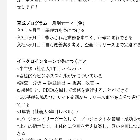
せします！
育成プログラム 月別テーマ（例）
入社1ヶ月目：基礎力を身につける
入社3ヶ月目：指示された業務を素早く、正確に遂行できる
入社5ヶ月目：自ら改善案を考え、企画～リリースまで完遂す
イトクロインターンで身につくこと
<半年後（社会人1年目レベル）>
○基礎的なビジネススキルが身についている
○調査・分析 → 課題抽出 → 提案・改善 →
効果検証と、PDCAを回して業務を遂行することができる
○web基礎知識及び、サイト企画からリリースまでを自分で遂
ている
<1年後（社会人3年目レベル）>
○プロジェクトリーダーとして、プロジェクトを管理・成功さ
○上司の指示なく、主体的に企画を考え提案し、良い企画につ
きる